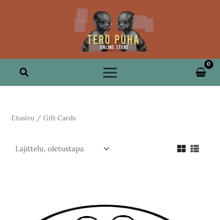
Siirry
sisältöön
Hae
Etusivu
/ Gift Cards