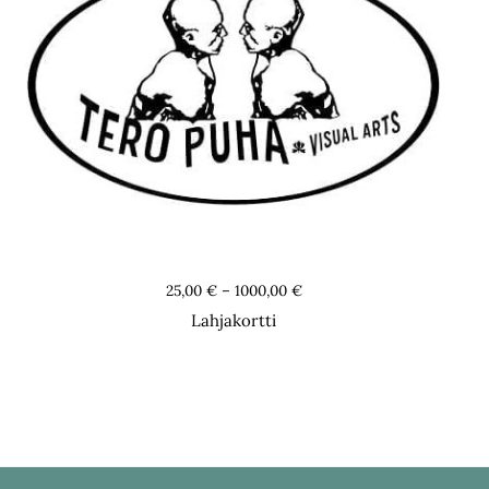
Lahjakortti
Hintaluokka:
25,00
€
–
1000,00
€
25,00 €
Lahjakortti
-
1000,00 €