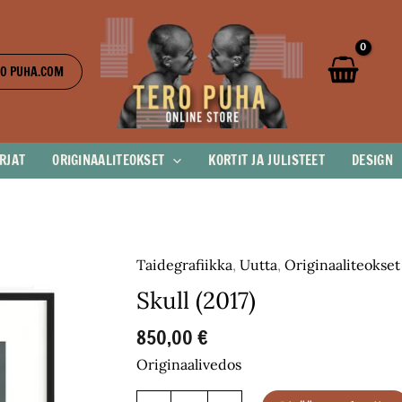
O PUHA.COM
IRJAT
ORIGINAALITEOKSET
KORTIT JA JULISTEET
DESIGN
Taidegrafiikka
,
Uutta
,
Originaaliteokset
Skull (2017)
850,00
€
Originaalivedos
Skull