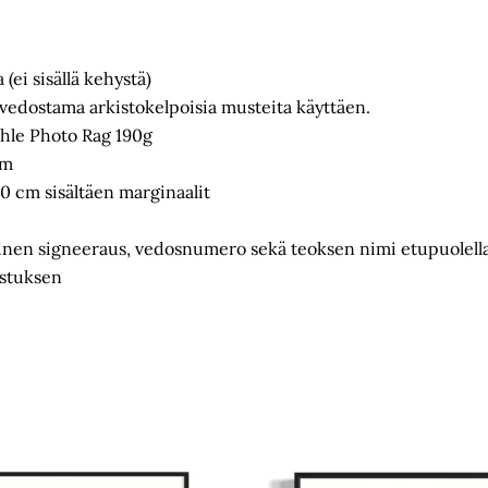
 (ei sisällä kehystä)
ä vedostama arkistokelpoisia musteita käyttäen.
le Photo Rag 190g
cm
0 cm sisältäen marginaalit
tinen signeeraus, vedosnumero sekä teoksen nimi etupuolell
istuksen