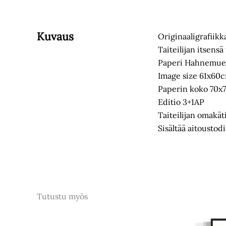
Kuvaus
Originaaligrafiikka
Taiteilijan itsens
Paperi Hahnemueh
Image size 61x60
Paperin koko 70x7
Editio 3+1AP
Taiteilijan omakä
Sisältää aitoustod
Tutustu myös