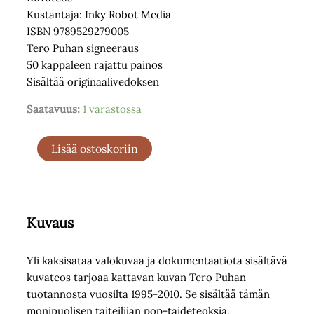
Kustantaja: Inky Robot Media
ISBN 9789529279005
Tero Puhan signeeraus
50 kappaleen rajattu painos
Sisältää originaalivedoksen
Saatavuus:
1 varastossa
Superhuman
Lisää ostoskoriin
(Special
Edition)
määrä
Kuvaus
Yli kaksisataa valokuvaa ja dokumentaatiota sisältävä
kuvateos tarjoaa kattavan kuvan Tero Puhan
tuotannosta vuosilta 1995-2010. Se sisältää tämän
monipuolisen taiteilijan pop-taideteoksia,