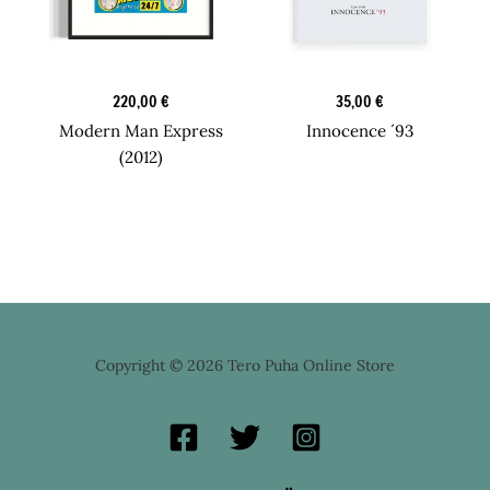
Design Printit
Kirjat
220,00
€
35,00
€
Modern Man Express
Innocence ´93
(2012)
Copyright © 2026 Tero Puha Online Store